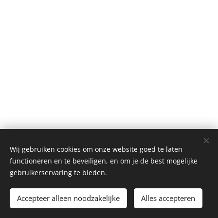
Wij gebruiken cookies om onze website goed te laten
functioneren en te beveiligen, en om je de best mogelijke
gebruikerservaring te bieden.
© 2025 Alle rechten voorbehouden
Algemene Voorwaarden
|
Privacybeleid
Accepteer alleen noodzakelijke
Alles accepteren
vof petite-fleur be0737963627
Cookies