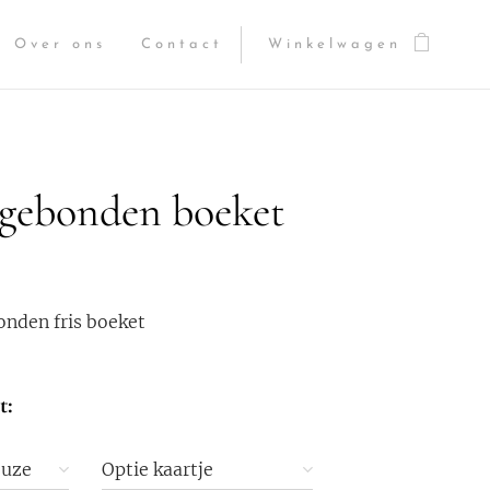
Over ons
Contact
Winkelwagen
 gebonden boeket
onden fris boeket
t:
euze
Optie kaartje