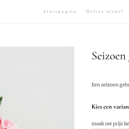
Startpagina
Online winkel
Seizoen
Een seizoen geb
Kies een varian
maak uw prijs k